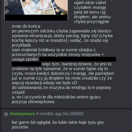
ogień idzie vidrel
czytałem mangę 
parę lat temu i ją 
dropłem, ale animu 
chyba przyciągnie 
mnie do końca
po pierwszym odcinku chyba zapowiada się bardzo 
sprawna ekranizacja, dobry pacing, fajny styl (chyba 
trochę lepszy niż w mandze) i widać, że studio się 
przykłada
sam materiał źródłowy to w sumie sklejka z 
przeruchanych na wszystkie strony motywów + 
uwaga spoiler 
chyba potem idzie to w harem albo coś 
w tym stylu xD
 więc tym, bardziej dziwne, że jest to 
zrobione na tyle sprawnie, że w sumie fajnie się to 
czyta, może kiedyś dokończę i mangę, nie pamiętam 
już w sumie czy ją dropłem bo mnie znudziła czy że 
więcej skanlacji wtedy nie było xD
do odnotowania że muzyka do endingu to k-popowy 
zespół
a, no i oczywiście dla miłośników anime gyaru 
pozycja obowiązkowa
Anonymous
4 months ago
No.
380891
liar game bd oglądał, bo lubie takie baje typu gra 
pozorów