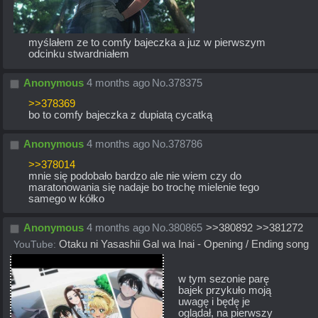
myślałem ze to comfy bajeczka a juz w pierwszym 
odcinku stwardniałem
Anonymous
4 months ago
No.
378375
>>378369
bo to comfy bajeczka z dupiatą cycatką
Anonymous
4 months ago
No.
378786
>>378014
mnie się podobało bardzo ale nie wiem czy do 
maratonowania się nadaje bo trochę mielenie tego 
samego w kółko
Anonymous
4 months ago
No.
380865
>>380892
>>381272
YouTube:
Otaku ni Yasashii Gal wa Inai - Opening / Ending song
w tym sezonie parę 
bajek przykuło moją 
uwagę i będę je 
oglądał, na pierwszy 