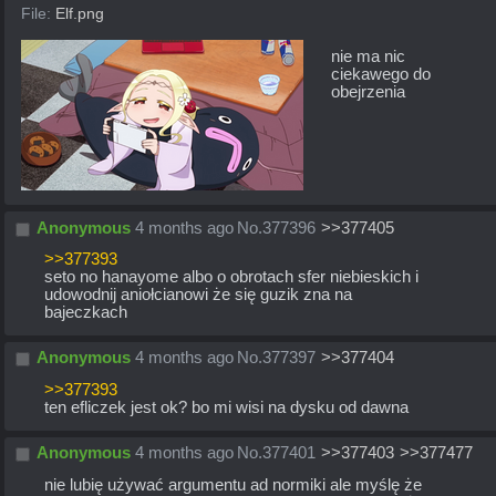
File:
Elf.png
nie ma nic 
ciekawego do 
obejrzenia
Anonymous
4 months ago
No.
377396
>>377405
>>377393
seto no hanayome albo o obrotach sfer niebieskich i 
udowodnij aniołcianowi że się guzik zna na 
bajeczkach
Anonymous
4 months ago
No.
377397
>>377404
>>377393
ten efliczek jest ok? bo mi wisi na dysku od dawna
Anonymous
4 months ago
No.
377401
>>377403
>>377477
nie lubię używać argumentu ad normiki ale myślę że 