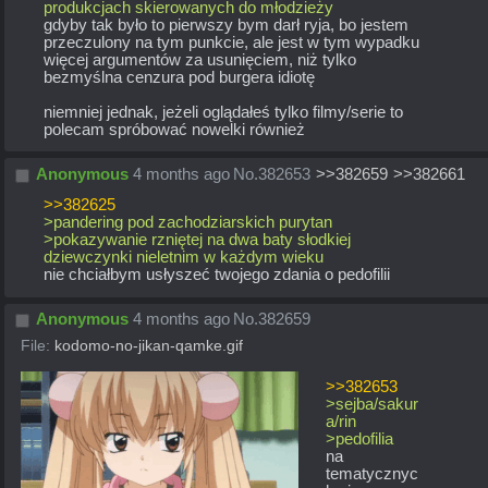
produkcjach skierowanych do młodzieży
gdyby tak było to pierwszy bym darł ryja, bo jestem 
przeczulony na tym punkcie, ale jest w tym wypadku 
więcej argumentów za usunięciem, niż tylko 
bezmyślna cenzura pod burgera idiotę
niemniej jednak, jeżeli oglądałeś tylko filmy/serie to 
polecam spróbować nowelki również
Anonymous
4 months ago
No.
382653
>>382659
>>382661
>>382625
>pandering pod zachodziarskich purytan
>pokazywanie rzniętej na dwa baty słodkiej 
dziewczynki nieletnim w każdym wieku
nie chciałbym usłyszeć twojego zdania o pedofilii
Anonymous
4 months ago
No.
382659
File:
kodomo-no-jikan-qamke.gif
>>382653
>sejba/sakur
a/rin
>pedofilia
na 
tematycznyc