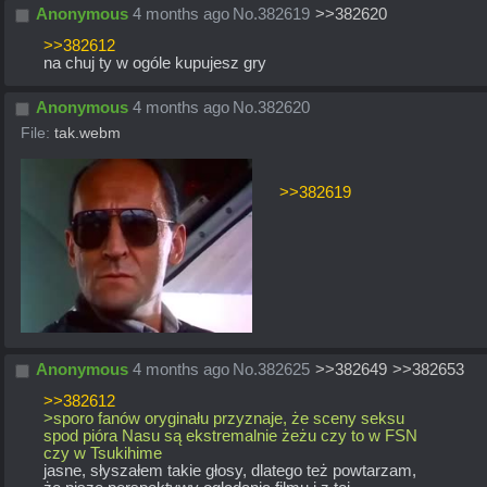
Anonymous
4 months ago
No.
382619
>>382620
>>382612
na chuj ty w ogóle kupujesz gry
Anonymous
4 months ago
No.
382620
File:
tak.webm
>>382619
Anonymous
4 months ago
No.
382625
>>382649
>>382653
>>382612
>sporo fanów oryginału przyznaje, że sceny seksu 
spod pióra Nasu są ekstremalnie żeżu czy to w FSN 
czy w Tsukihime
jasne, słyszałem takie głosy, dlatego też powtarzam, 