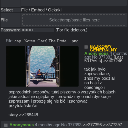
Select
File
/
Embed
/
Oekaki
File
Select/drop/paste files here
Password
(For file deletion.)
File:
cap_[Koten_Gars] The Profe….png
BAJKOWY
GENERALNY
Anonymous
4 months
ago
No.
377382
[Last
50 Posts]
>>407246
tak jak było 
zapowiadane, 
znosimy podział 
na bajki z 
obecnego i 
poprzednich sezonów, tutaj piszemy o wszystkich bajach 
jakie aktualnie oglądamy i prowadzimy o nich dyskusje
zapraszam i proszę się nie bić i zachować 
przytulańskość
stary >>268448
Anonymous
4 months ago
No.
377393
>>377396
>>377397