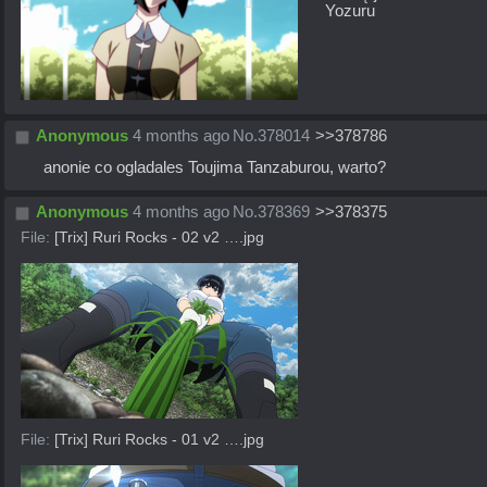
Yozuru
Anonymous
4 months ago
No.
378014
>>378786
anonie co ogladales Toujima Tanzaburou, warto?
Anonymous
4 months ago
No.
378369
>>378375
File:
[Trix] Ruri Rocks - 02 v2 ….jpg
File:
[Trix] Ruri Rocks - 01 v2 ….jpg