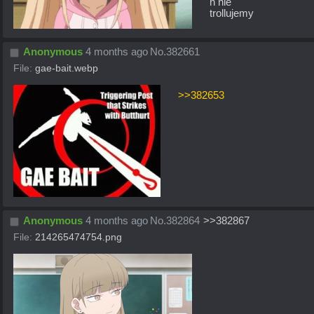
h nie 
trollujemy
Anonymous
4 months ago
No.
382661
File:
gae-bait.webp
>>382653
Anonymous
4 months ago
No.
382864
>>382867
File:
214265474754.png