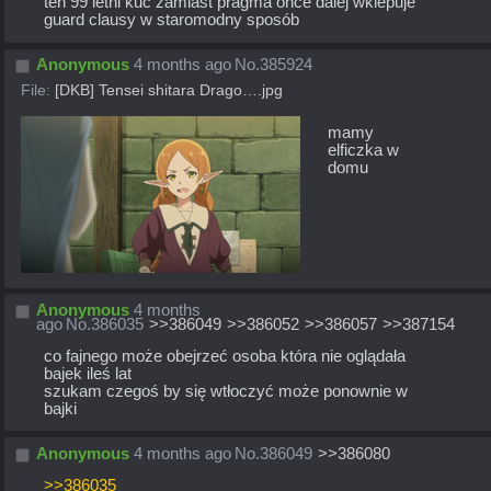
ten 99 letni kuc zamiast pragma once dalej wklepuje 
guard clausy w staromodny sposób
Anonymous
4 months ago
No.
385924
File:
[DKB] Tensei shitara Drago….jpg
mamy 
elficzka w 
domu
Anonymous
4 months
ago
No.
386035
>>386049
>>386052
>>386057
>>387154
co fajnego może obejrzeć osoba która nie oglądała 
bajek ileś lat
szukam czegoś by się wtłoczyć może ponownie w 
bajki
Anonymous
4 months ago
No.
386049
>>386080
>>386035