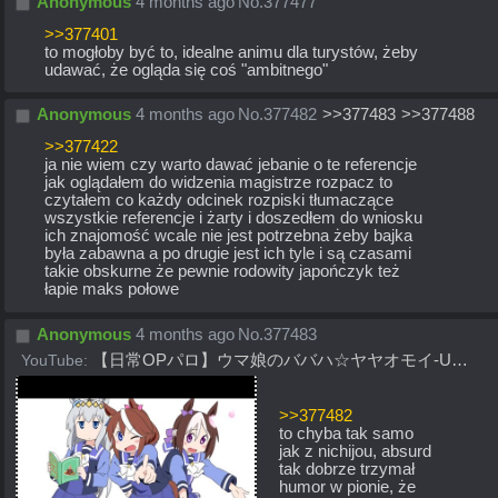
Anonymous
4 months ago
No.
377477
>>377401
to mogłoby być to, idealne animu dla turystów, żeby 
udawać, że ogląda się coś "ambitnego"
Anonymous
4 months ago
No.
377482
>>377483
>>377488
>>377422
ja nie wiem czy warto dawać jebanie o te referencje
jak oglądałem do widzenia magistrze rozpacz to 
czytałem co każdy odcinek rozpiski tłumaczące 
wszystkie referencje i żarty i doszedłem do wniosku 
ich znajomość wcale nie jest potrzebna żeby bajka 
była zabawna a po drugie jest ich tyle i są czasami 
takie obskurne że pewnie rodowity japończyk też 
łapie maks połowe
Anonymous
4 months ago
No.
377483
YouTube:
【日常OPパロ】ウマ娘のババハ☆ヤヤオモイ-U #ウマ娘の日常OP
>>377482
to chyba tak samo 
jak z nichijou, absurd 
tak dobrze trzymał 
humor w pionie, że 