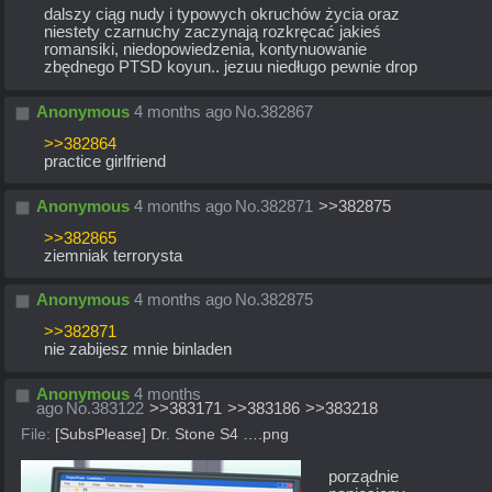
dalszy ciąg nudy i typowych okruchów życia oraz 
niestety czarnuchy zaczynają rozkręcać jakieś 
romansiki, niedopowiedzenia, kontynuowanie 
zbędnego PTSD koyun.. jezuu niedługo pewnie drop
Anonymous
4 months ago
No.
382867
>>382864
practice girlfriend
Anonymous
4 months ago
No.
382871
>>382875
>>382865
ziemniak terrorysta
Anonymous
4 months ago
No.
382875
>>382871
nie zabijesz mnie binladen
Anonymous
4 months
ago
No.
383122
>>383171
>>383186
>>383218
File:
[SubsPlease] Dr. Stone S4 ….png
porządnie 