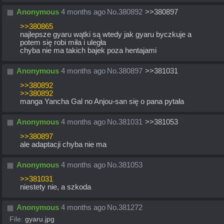
Anonymous
4 months ago
No.
380892
>>380897
>>380865
najlepsze gyaru wątki są wtedy jak gyaru byczkuje a 
potem się robi miła i uległa
chyba nie ma takich bajek poza hentajami
Anonymous
4 months ago
No.
380897
>>381031
>>380892
>>380892
manga Yancha Gal no Anjou-san się o pana pytała
Anonymous
4 months ago
No.
381031
>>381053
>>380897
ale adaptacji chyba nie ma
Anonymous
4 months ago
No.
381053
>>381031
niestety nie, a szkoda
Anonymous
4 months ago
No.
381272
File:
gyaru.jpg