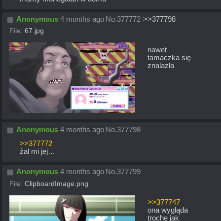
Anonymous
4 months ago
No.
377772
>>377798
File:
67.jpg
nawet 
tamaczka się 
znalazła
Anonymous
4 months ago
No.
377798
>>377772
żal mi jej…
Anonymous
4 months ago
No.
377799
File:
ClipboardImage.png
>>377747
ona wygląda 
trochę jak 