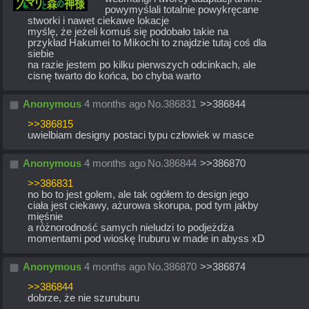
powymyślali totalnie powykręcane 
stworki i nawet ciekawe lokacje
myślę, że jeżeli komuś się podobało takie na 
przykład Hakumei to Mikochi to znajdzie tutaj coś dla 
siebie
na razie jestem po kilku pierwszych odcinkach, ale 
cisnę twarto do końca, bo chyba warto
Anonymous
4 months ago
No.
386831
>>386844
>>386815
uwielbiam designy postaci typu człowiek w masce
Anonymous
4 months ago
No.
386844
>>386870
>>386831
no bo to jest golem, ale tak ogółem to design jego 
ciała jest ciekawy, ażurowa skorupa, pod tym jakby 
mięśnie
a różnorodność samych nieludzi to podjeżdża 
momentami pod wioskę Iruburu w made in abyss xD
Anonymous
4 months ago
No.
386870
>>386874
>>386844
dobrze, że nie szuruburu