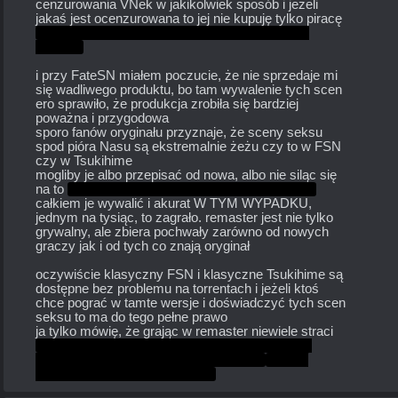
cenzurowania VNek w jakikolwiek sposób i jeżeli 
jakaś jest ocenzurowana to jej nie kupuję tylko piracę 
inb4 na chuj ty w ogóle kupujesz gry, nie o tym 
gadamy
i przy FateSN miałem poczucie, że nie sprzedaje mi 
się wadliwego produktu, bo tam wywalenie tych scen 
ero sprawiło, że produkcja zrobiła się bardziej 
poważna i przygodowa
sporo fanów oryginału przyznaje, że sceny seksu 
spod pióra Nasu są ekstremalnie żeżu czy to w FSN 
czy w Tsukihime
mogliby je albo przepisać od nowa, albo nie siląc się 
na to 
bo może by wyszły jeszcze lepsze kwiatki
całkiem je wywalić i akurat W TYM WYPADKU, 
jednym na tysiąc, to zagrało. remaster jest nie tylko 
grywalny, ale zbiera pochwały zarówno od nowych 
graczy jak i od tych co znają oryginał
oczywiście klasyczny FSN i klasyczne Tsukihime są 
dostępne bez problemu na torrentach i jeżeli ktoś 
chce pograć w tamte wersje i doświadczyć tych scen 
seksu to ma do tego pełne prawo
ja tylko mówię, że grając w remaster niewiele straci 
no może przy Tsukihime, w takim sensie że są 
poważniejsze różnice niż sceny jebania
ale ten 
remaster też z kolei nie jest zły