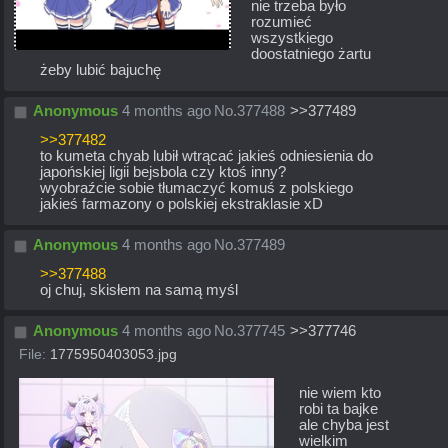
nie trzeba było 
rozumieć 
wszystkiego 
doostatniego żartu 
żeby lubić bajuchę
Anonymous
4 months ago
No.
377488
>>377489
>>377482
to kumeta chyab lubił wtrącać jakieś odniesienia do 
japońskiej ligii bejsbola czy ktoś inny?
wyobraźcie sobie tłumaczyć komuś z polskiego 
jakieś farmazony o polskiej ekstraklasie xD
Anonymous
4 months ago
No.
377489
>>377488
oj chuj, skisłem na samą myśl
Anonymous
4 months ago
No.
377745
>>377746
File:
1775950403053.jpg
nie wiem kto 
robi ta bajke 
ale chyba jest 
wielkim 