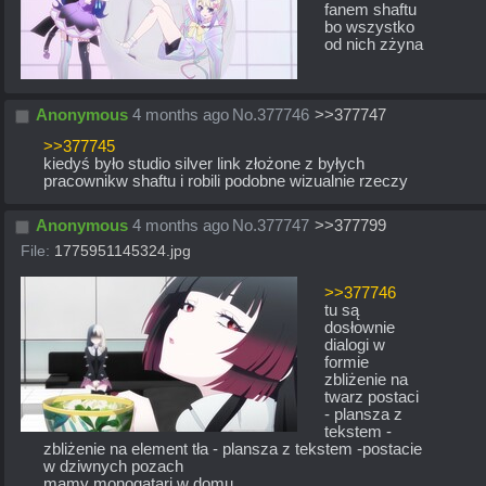
fanem shaftu 
bo wszystko 
od nich zżyna
Anonymous
4 months ago
No.
377746
>>377747
>>377745
kiedyś było studio silver link złożone z byłych 
pracownikw shaftu i robili podobne wizualnie rzeczy
Anonymous
4 months ago
No.
377747
>>377799
File:
1775951145324.jpg
>>377746
tu są 
dosłownie 
dialogi w 
formie 
zbliżenie na 
twarz postaci 
- plansza z 
tekstem - 
zbliżenie na element tła - plansza z tekstem -postacie 
w dziwnych pozach
mamy monogatari w domu