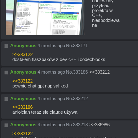
naniesiony 
przykład 
projektu w 
C++, 
niespodziewa
ne
Anonymous
4 months ago
No.
383171
>>383122
dostałem flaszbaków z dev c++ i code::blocks
Anonymous
4 months ago
No.
383186
>>383212
>>383122
pewnie chat gpt napisał kod
Anonymous
4 months ago
No.
383212
>>383186
aniołcian teraz sie claude używa
Anonymous
4 months ago
No.
383218
>>386986
>>383122