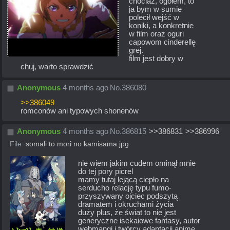
chociaż, ogółem, to 
ja bym w sumie 
polecił wejść w 
koniki, a konkretnie 
w film oraz oguri 
capowom cinderellę 
grej. 
film jest dobry w 
chuj, warto sprawdzić
Anonymous
4 months ago
No.
386080
>>386049
romconów ani typowych shonenów
Anonymous
4 months ago
No.
386815
>>386831
>>386996
File:
somali to mori no kamisama.jpg
nie wiem jakim cudem ominął mnie 
do tej pory picrel
mamy tutaj lejącą ciepło na 
serducho relację typu fumo-
przyszywany ojciec podszytą 
dramatem i okruchami życia
duży plus, że świat to nie jest 
generyczne isekaiowe fantasy, autor 
webmangi i twórcy adaptacji anime 