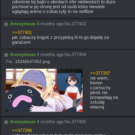
odnośnie tej bajki o obrotach sfer niebieskich to dużo 
pochwal w jej stronę jest od osób które niewiele 
oglądają anime o zobaczyły to na netflixie
Anonymous
4 months ago
No.
377403
>>377401
jak zobaczę kogoś z przypinką N to go dojadę za 
garażami
Anonymous
4 months ago
No.
377404
File:
15246547452.png
>>377397
nie wiem, 
frieren 
czarnuchy 
jakoś nie 
przepadają na 
szkodę 
własną
Anonymous
4 months ago
No.
377405
>>377396