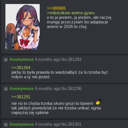
>>380865
>miłośników anime gyaru 
o to ja jestem, ja jestem. ale raczej 
mangę przeczytam bo adaptacje 
anime w 2026 to chuj
Anonymous
4 months ago
No.
381283
>>381264
jakby to była prawda to wiedziałbyś że tu trzeba być 
miłym a ty nie jesteś
Anonymous
4 months ago
No.
381296
>>381291
nie no to chyba trzeba skoro grozi to banem  
tak jakbyś powiedział że nie trzeba unikać ognia 
najwyżej się spłonie
Anonymous
4 months ago
No.
381301