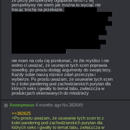
że piszę perspektywy oglądania filmu i z tej 
perspektywy nie wiem jak można to wyciąć nie 
tracąc trochę na przekazie. 
 Chyba lepszym 
przykładem będzie tu suplementowanie maną Saber 
(nie pamiętam już jak to tam było), bo też z punktu 
widzenia edytora to niby nie potrzeba całej sceny jak 
się z nią seksi, ale z drugiej strony transfer many 
przez seks to część worldbuildingu. Tak samo jak 
później gwałcenie Saber przez Casterkę - też 
przecież nie będę udawał, że ta scena nie istnieje 
głównie dla fanserwisu, ale z drugiej strony też 
pokazuje łamanie woli Saber
.
nie mam na celu cię przekonać, że źle myślisz i nie 
wolno ci uważać, że usunięcie tych scen poprawia 
nowelkę, po prostu dodaję argumenty do swojej tezy. 
Każdy sobie naszą różnice zdań przeczyta i 
wybierze. Po prostu uważam, że usuwanie tych scen 
to z kolei pandering pod zachodziarskich purytan dla 
których seks i gwałty to temat tabu, zwłaszcza w 
produkcjach skierowanych do młodzieży
Anonymous
4 months ago
No.
382649
>>382625
>Po prostu uważam, że usuwanie tych scen to z 
kolei pandering pod zachodziarskich purytan dla 
których seks i gwałty to temat tabu, zwłaszcza w 