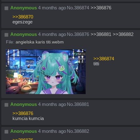
Anonymous
4 months ago
No.
386874
>>386876
>>386870
egeszege
Anonymous
4 months ago
No.
386876
>>386881
>>386882
File:
angielska karis titi.webm
>>386874
titti
Anonymous
4 months ago
No.
386881
>>386876
kumcia kumcia
Anonymous
4 months ago
No.
386882