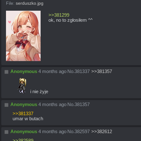
File:
serduszko.jpg
>>381299
ok, no to zgłosiłem ^^
Anonymous
4 months ago
No.
381337
>>381357
 i nie żyje
Anonymous
4 months ago
No.
381357
>>381337
umar w butach
Anonymous
4 months ago
No.
382597
>>382612
>>382589