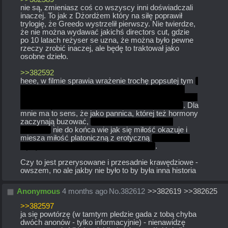
nie są, zmieniasz coś co wszyscy inni doświadczali 
inaczej. To jak z Dżordżem który na siłę poprawił 
trylogię, że Greedo wystrzelił pierwszy. Nie twierdze, 
że nie można wydawać jakichś directors cut, gdzie 
po 10 latach reżyser se uzna, że można było pewne 
rzeczy zrobić inaczej, ale będę to traktował jako 
osobne dzieło.
>>382592
heee, w filmie sprawia wrażenie trochę popsutej tym 
że rodzice ją oddali, nowi rodzice dali ją do dołu z 
robakami do penetrowania, przyszywany brat miłość 
braterską sprowadził do używania jej jako onaho 
. Dla 
mnie ma to sens, że jako pannica, której też hormony 
zaczynają buzować, 
 z  zerowym poczuciem 
wartości 
 nie do końca wie jak się miłość okazuje i 
miesza miłość platoniczną z erotyczną 
zwłaszcza 
będąc dodatkowo pod wpływem szadoła
. 
Czy to jest przerysowane i przesadnie krawędziowe - 
owszem, no ale jakby nie było to by była inna historia
Anonymous
4 months ago
No.
382612
>>382619
>>382625
>>382597
ja się powtórzę (w tamtym pledzie gada z tobą chyba 
dwóch anonów - tylko informacyjnie) - nienawidzę 