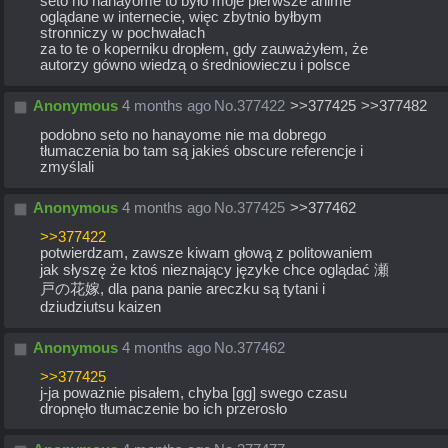
seto no hanayome to było moje pierwsze anime 
oglądane w internecie, więc zbytnio byłbym 
stronniczy w pochwałach
za to te o koperniku dropłem, gdy zauważyłem, że 
autorzy gówno wiedzą o średniowieczu i polsce
Anonymous
4 months ago
No.
377422
>>377425
>>377482
podobno seto no hanayome nie ma dobrego 
tłumaczenia bo tam są jakieś obscure referencje i 
zmyślali
Anonymous
4 months ago
No.
377425
>>377462
>>377422
potwierdzam, zawsze kiwam głową z politowaniem 
jak słyszę że ktoś nieznający języke chce oglądać 瀬
戸の花嫁, dla pana panie areczku są tytani i 
dziudziutsu kaizen
Anonymous
4 months ago
No.
377462
>>377425
j-ja poważnie pisałem, chyba [gg] swego czasu 
dropnęło tłumaczenie bo ich przerosło